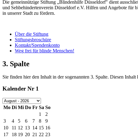
Die gemeinnützige Stiftung „Blindenhilfe Düsseldorf" dient ausschli
und Sehbehindertenverein Düsseldorf e.V. Hilfen und Angebote für b
in unserer Stadt zu fördern.
Über die Stiftung
Stiftungsbroschüre
Kontakt/Spendenkonto
Weg frei für blinde Menschen!
3. Spalte
Sie finden hier den Inhalt in der sogenannten 3. Spalte. Diesen Inha
Kalender Nr 1
Mo
Di
Mi
Do
Fr
Sa
So
1
2
3
4
5
6
7
8
9
10
11
12
13
14
15
16
17
18
19
20
21
22
23