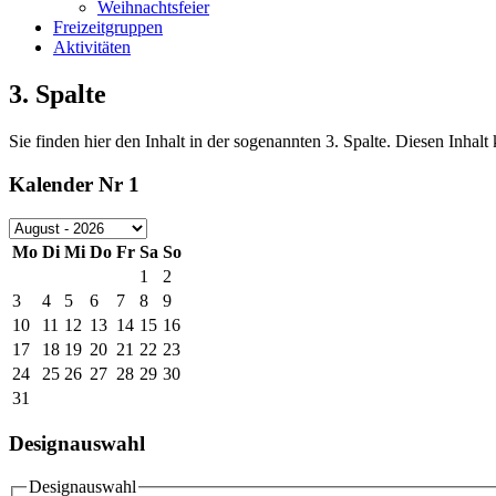
Weihnachtsfeier
Freizeitgruppen
Aktivitäten
3. Spalte
Sie finden hier den Inhalt in der sogenannten 3. Spalte. Diesen Inha
Kalender Nr 1
Mo
Di
Mi
Do
Fr
Sa
So
1
2
3
4
5
6
7
8
9
10
11
12
13
14
15
16
17
18
19
20
21
22
23
24
25
26
27
28
29
30
31
Designauswahl
Designauswahl