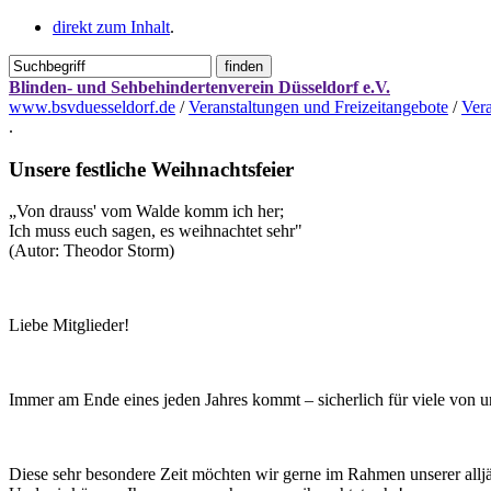
direkt zum Inhalt
.
Blinden- und Sehbehindertenverein Düsseldorf e.V.
www.bsvduesseldorf.de
/
Veranstaltungen und Freizeitangebote
/
Vera
.
Unsere festliche Weihnachtsfeier
„Von drauss' vom Walde komm ich her;
Ich muss euch sagen, es weihnachtet sehr"
(Autor: Theodor Storm)
Liebe Mitglieder!
Immer am Ende eines jeden Jahres kommt – sicherlich für viele von uns
Diese sehr besondere Zeit möchten wir gerne im Rahmen unserer alljä