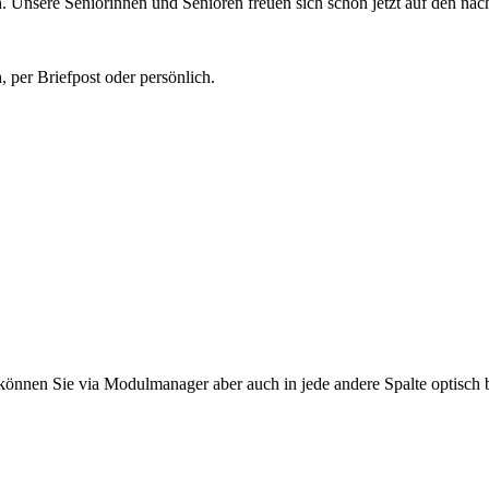
ch. Unsere Seniorinnen und Senioren freuen sich schon jetzt auf den nä
, per Briefpost oder persönlich.
lt können Sie via Modulmanager aber auch in jede andere Spalte optisch