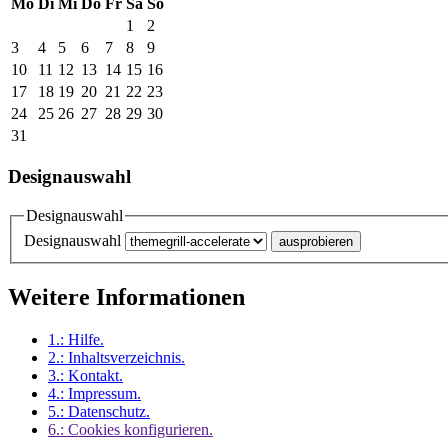
Mo
Di
Mi
Do
Fr
Sa
So
1
2
3
4
5
6
7
8
9
10
11
12
13
14
15
16
17
18
19
20
21
22
23
24
25
26
27
28
29
30
31
Designauswahl
Designauswahl
Designauswahl
Weitere Informationen
1.:
Hilfe
.
2.:
Inhaltsverzeichnis
.
3.:
Kontakt
.
4.:
Impressum
.
5.:
Datenschutz
.
6.:
Cookies konfigurieren
.