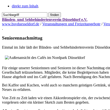
direkt zum Inhalt
.
Blinden- und Sehbehindertenverein Düsseldorf e.V.
www.bsvduesseldorf.de
/
Veranstaltungen und Freizeitangebote
/
Vera
.
Seniorennachmittag
Einmal im Jahr lädt der Blinden- und Sehbehindertenverein Düsseldor
Für einige unserer Seniorinnen und Senioren ist dieser Nachmittag ein
Gesellschaft teilzunehmen. Mitglieder, die keine Begleitperson haben
Hause abgeholt und ins Café gefahren. Nach Beendigung des Nachmitt
Bei Kaffee und Kuchen, wohl auch so manchem geistigen Getränk, si
Neues zu erfahren.
Von Zeit zu Zeit laden wir einen Akkordeonspieler ein, der zwische
vorgelesen oder ein kleiner Sketch zum Besten gegeben.